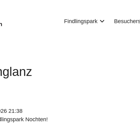
Findlingspark
Besuchers
nglanz
026
21:38
dlingspark Nochten!