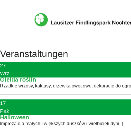
Previous
Previous
Next
Next
Year
Month
Year
Month
Veranstaltungen
27
Wrz
Giełda roślin
Rzadkie wrzosy, kaktusy, drzewka owocowe, dekoracje do ogrod
17
Paź
Halloween
Impreza dla małych i większych duszków i wielbicieli dyni ;)